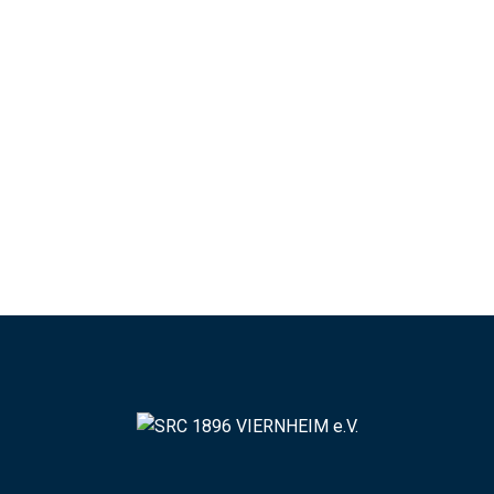
regelmäßig auf und informieren Sie sich über die geltenden
Datenschutzbestimmungen.
Weiterer Hinweis: Die Webseite unterliegt dem
Urheberschutz. Eine weitere Nutzung der Bilder und Texte
ist ohne Genehmigung des SRC Viernheim nicht gestattet.
Copyright (c) 2017