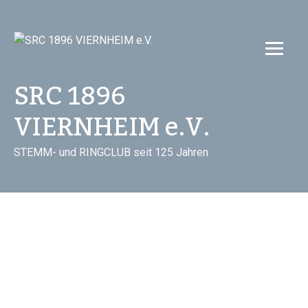
Skip
to
content
SRC 1896
VIERNHEIM e.V.
STEMM- und RINGCLUB seit 125 Jahren
Training
Mannschaft