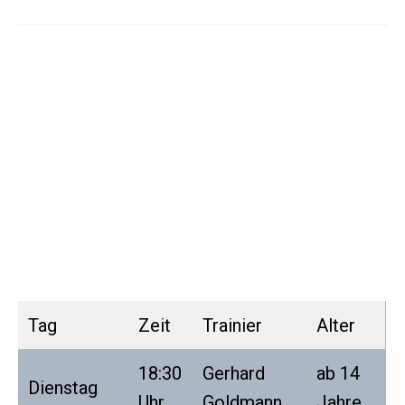
Kontakt Aktive: Sascha Niebler Handy:
01603248551
Training für Quereinsteiger/ erwachsene
Anfänger
Tag
Zeit
Trainier
Alter
18:30
Gerhard
ab 14
Dienstag
Uhr
Goldmann
Jahre