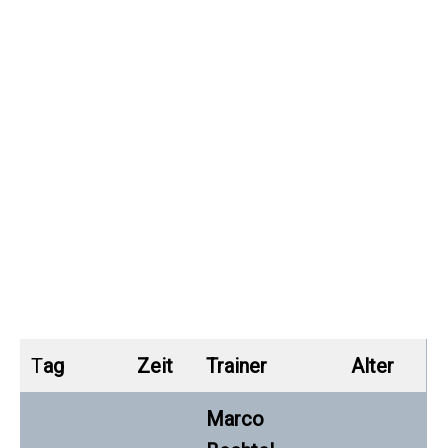
Trainingszeiten der 1. und
2. Mannschaft in
Viernheim
T
ag
Zeit
Trainer
Alter
Marco